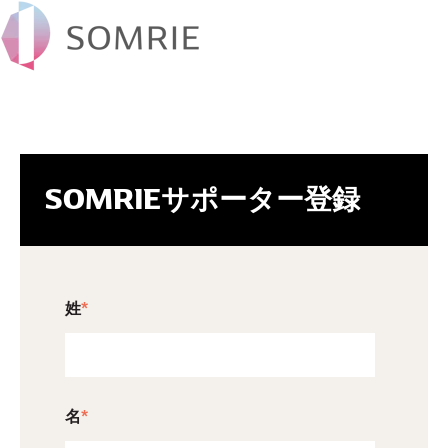
SOMRIEサポーター登録
姓
*
名
*