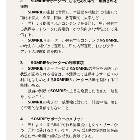
2. SOMRIEサポーターになるための条件・期待される
役割
・ SOMRIEの主旨に賛同し、本活動を積極的に推進して
頂ける個人、企業、団体、教育機関（大学など）。
・ 当社より提供されたコンテンツを参照し、甲が保有す
る業界ネットワークに肯定的、かつ前向きな情報として発
信する。
・ SOMRIEサポーターが保有するコンテンツをSOMRIE
の考え方に紐づけて運用し、甲の内部運用、およびクライ
アントの理解促進を図る。
3. SOMRIEサポーターの制限事項
・ SOMRIEサポーターによるSOMRIEの主旨を逸脱した
状況が認められる場合は、本活動にて提供するサービスの
利用をはじめとするSOMRIEサポーター活動を制限する可
能性がある。
・ 独自の判断でSOMRIEの主旨を逸脱した改ざん・運営
をしないこと。
・ SOMRIEの考え方・成果物に対して、誹謗中傷、著し
く否定的な発信をしないこと。
4. SOMRIEサポーターのメリット
・ 当社より、本活動に関わる情報提供をタイムリーにか
つ一元的に受けることができ、さらに活動の提供価値を高
めるための制度の継続的成長に貢献できる。